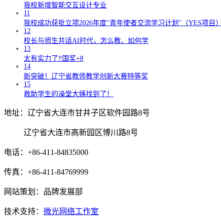
我校新增智能交互设计专业
11
我校成功获批立项2026年度"青年使者交流学习计划"（YES项目
12
校长与师生共话AI时代，怎么教、如何学
13
太有实力了‼️国奖+8
14
新突破！辽宁省教师教学创新大赛特等奖
15
救助学生的澡堂大姨找到了！
地址：辽宁省大连市甘井子区软件园路8号
辽宁省大连市高新园区博川路8号
电话：+86-411-84835000
传真：+86-411-84769999
网站策划：品牌发展部
技术支持：
微光网络工作室