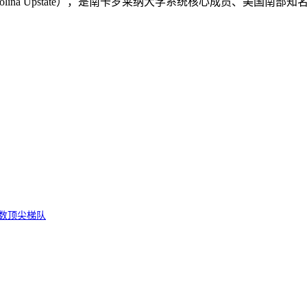
 Carolina Upstate），是南卡罗莱纳大学系统核心成员、美国南部
数顶尖梯队