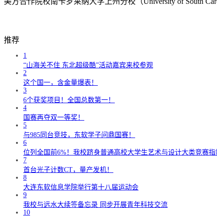
美方合作院校南卡罗莱纳大学上州分校（University of South
推荐
1
“山海关不住 东北超级酷”活动嘉宾来校参观
2
这个国一，含金量爆表！
3
6个获奖项目！全国总数第一！
4
国赛再夺双一等奖！
5
与985同台竞技，东软学子问鼎国赛！
6
位列全国前6%！我校跻身普通高校大学生艺术与设计大类竞赛指
7
首台光子计数CT，量产发机！
8
大连东软信息学院举行第十八届运动会
9
我校与远水大续签备忘录 同步开展青年科技交流
10